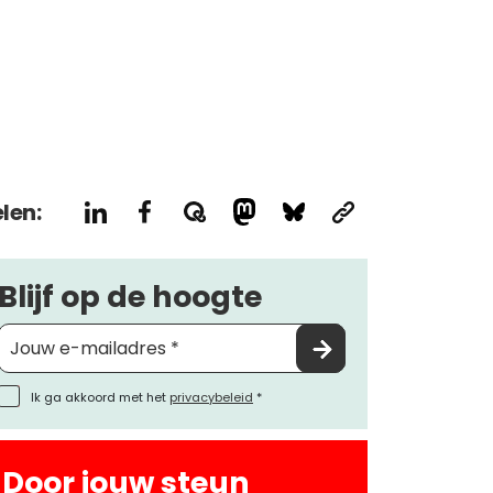
len:
Blijf op de hoogte
Ik ga akkoord met het
privacybeleid
*
Door jouw steun