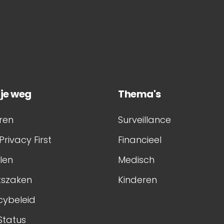
 je weg
Thema's
ren
Surveillance
Privacy First
Financieel
elen
Medisch
tszaken
Kinderen
cybeleid
Status