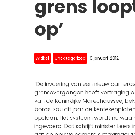
grens loop
op’
Artikel
Uncategorized
6 januari, 2012
“De invoering van een nieuw camera
grensovergangen heeft vertraging o
van de Koninklijke Marechaussee, 
boras, zou dit jaar de kentekenplate
opslaan. Het systeem wordt nu waars
ingevoerd. Dat schrijft minister Leers 
dat de nieuwe camera’s maximaal ze