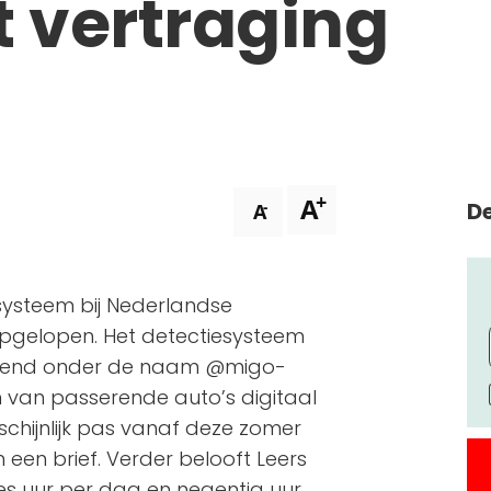
t vertraging
+
A
De
-
A
systeem bij Nederlandse
pgelopen. Het detectiesysteem
bekend onder de naam @migo-
n van passerende auto’s digitaal
chijnlijk pas vanaf deze zomer
in een brief. Verder belooft Leers
s uur per dag en negentig uur