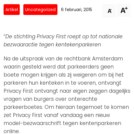
Privacy Coalitie
+
A
Nieuwsbrieven
-
Artikel
Uncategorized
6 februari, 2015
A
PSD2-me-niet
Contact
SpecifiekeToestemming.nl
Privacybeleid
“
De stichting Privacy First roept op tot nationale
ANBI Status
bezwaaractie tegen kentekenparkeren
Playlist
Na de uitspraak van de rechtbank Amsterdam
waarin gesteld werd dat parkeerders geen
boete mogen krijgen als zij weigeren om bij het
parkeren hun kenteken in te voeren, ontvangt
Privacy First ontvangt naar eigen zeggen dagelijks
vragen van burgers over onterechte
parkeerboetes. Om hieraan tegemoet te komen
zet Privacy First vanaf vandaag een nieuw
model-bezwaarschrift tegen kentenparkeren
online.