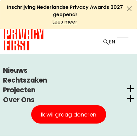
Ga
Inschrijving Nederlandse Privacy Awards 2027
naar
geopend!
de
Lees meer
inhoud
EN
HOME
ARTIKELEN
Nieuws
GEMEENTE.NU, 5 FEBRUARI 2015: ‘ACTIE TEGEN
Rechtszaken
KENTEKENPARKEREN’
Projecten
Over Ons
Gemeente.nu, 5 februari
Nederlandse Privacy Awards
Privacy First
2015: ‘Actie tegen
Claimstichting CUIC
Ik wil graag doneren
kentekenparkeren’
Onze Successen
PrivacyWijzer
Kom in actie