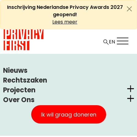
Ga
Inschrijving Nederlandse Privacy Awards 2027
naar
geopend!
de
Lees meer
inhoud
EN
HOME
ARTIKELEN
Nieuws
GERECHTSHOF: UBO’S KUNNEN ZELF OM AFSCHERMING
Rechtszaken
VRAGEN
Projecten
Over Ons
Gerechtshof: UBO’s kunnen
Nederlandse Privacy Awards
Privacy First
zelf om afscherming
Claimstichting CUIC
Ik wil graag doneren
vragen
Onze Successen
PrivacyWijzer
Kom in actie