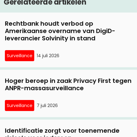
Gerelateerde artikelen
6 januari, 2021
Privacy First start rechtszaak tegen
Rechtbank houdt verbod op
privacyschendend UBO-register
Amerikaanse overname van DigiD-
leverancier Solvinity in stand
Surveillance
14 juli 2026
Hoger beroep in zaak Privacy First tegen
ANPR-massasurveillance
Surveillance
7 juli 2026
Identificatie zorgt voor toenemende