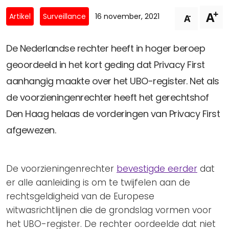
Privacy Coalitie
+
A
Nieuwsbrieven
-
Artikel
Surveillance
16 november, 2021
A
PSD2-me-niet
Contact
SpecifiekeToestemming.nl
De Nederlandse rechter heeft in hoger beroep
Privacybeleid
geoordeeld in het kort geding dat Privacy First
ANBI Status
aanhangig maakte over het UBO-register. Net als
Playlist
de voorzieningenrechter heeft het gerechtshof
Den Haag helaas de vorderingen van Privacy First
afgewezen.
De voorzieningenrechter
bevestigde eerder
dat
er alle aanleiding is om te twijfelen aan de
rechtsgeldigheid van de Europese
witwasrichtlijnen die de grondslag vormen voor
het UBO-register. De rechter oordeelde dat niet