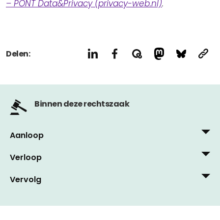
– PONT Data&Privacy (privacy-web.nl)
.
Delen:
Binnen deze rechtszaak
Aanloop
Verloop
25 augustus, 2020
Privacy First bereidt rechtszaak tegen
Vervolg
26 november, 2022
privacyschendend UBO-register voor
EU Hof haalt streep door openbaar UBO-register
27 februari, 2025
15 juni, 2020