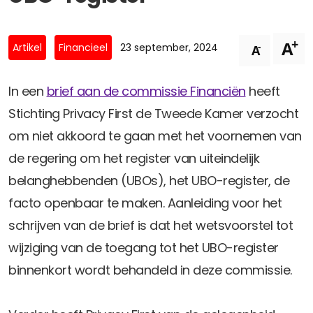
Privacy Coalitie
Nieuwsbrieven
PSD2-me-niet
+
A
Contact
-
Artikel
Financieel
23 september, 2024
A
SpecifiekeToestemming.nl
Privacybeleid
In een
brief aan de commissie Financiën
heeft
ANBI Status
Stichting Privacy First de Tweede Kamer verzocht
Playlist
om niet akkoord te gaan met het voornemen van
de regering om het register van uiteindelijk
belanghebbenden (UBOs), het UBO-register, de
facto openbaar te maken. Aanleiding voor het
schrijven van de brief is dat het wetsvoorstel tot
wijziging van de toegang tot het UBO-register
binnenkort wordt behandeld in deze commissie.