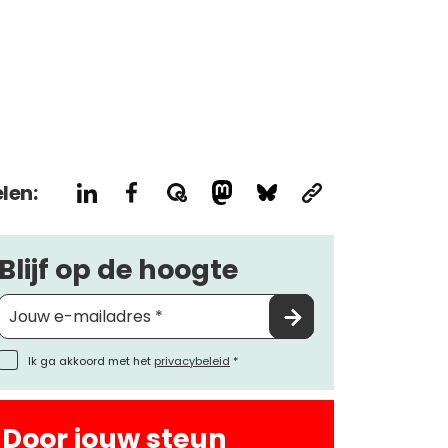
len:
Blijf op de hoogte
Ik ga akkoord met het
privacybeleid
*
Door jouw steun