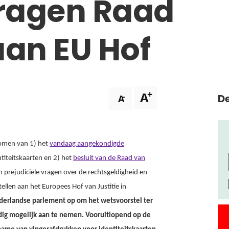
vragen Raad
aan EU Hof
+
A
De
-
A
nomen van 1) het
vandaag aangekondigde
ntiteitskaarten en 2) het
besluit van de Raad van
 prejudiciële vragen over de rechtsgeldigheid en
ellen aan het Europees Hof van Justitie in
 Nederlandse parlement op om het wetsvoorstel ter
edig mogelijk aan te nemen. Vooruitlopend op de