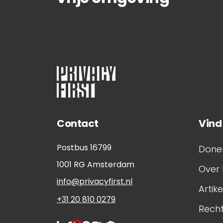
Contact
Vind
Postbus 16799
Done
1001 RG
Amsterdam
Over 
info@privacyfirst.nl
Artik
+31 20 810 0279
Rech