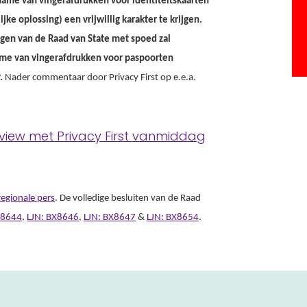
ame van vingerafdrukken voor identiteitskaarten
jke oplossing) een vrijwillig karakter te krijgen.
agen van de Raad van State met spoed zal
ame van vingerafdrukken voor paspoorten
.
Nader commentaar door Privacy First op e.e.a.
rview met Privacy First vanmiddag
regionale pers
. De volledige besluiten van de Raad
X8644
,
LJN: BX8646
,
LJN: BX8647
&
LJN: BX8654
.