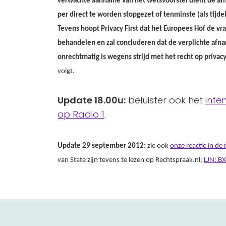
verwachte aanname van het wetsvoorstel dient de afn
per direct te worden stopgezet of tenminste (als tijdeli
Tevens hoopt Privacy First dat het Europees Hof de vr
behandelen en zal concluderen dat de verplichte afn
onrechtmatig is wegens strijd met het recht op privacy
volgt.
Update 18.00u:
beluister ook het
inte
op Radio 1
.
Update 29 september 2012:
zie ook
onze reactie in de 
van State zijn tevens te lezen op Rechtspraak.nl:
LJN: B