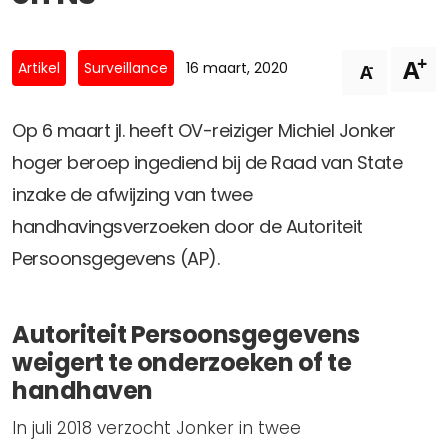
Privacy Coalitie
Nieuwsbrieven
PSD2-me-niet
+
A
Contact
-
Artikel
Surveillance
16 maart, 2020
A
SpecifiekeToestemming.nl
Privacybeleid
Op 6 maart jl. heeft OV-reiziger Michiel Jonker
ANBI Status
hoger beroep ingediend bij de Raad van State
Playlist
inzake de afwijzing van twee
handhavingsverzoeken door de Autoriteit
Persoonsgegevens (AP).
Autoriteit Persoonsgegevens
weigert te onderzoeken of te
handhaven
In juli 2018 verzocht Jonker in twee