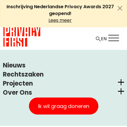
Ga
Inschrijving Nederlandse Privacy Awards 2027
naar
geopend!
de
Lees meer
inhoud
EN
HOME
ARTIKELEN
Nieuws
IS ER TOEKOMST VOOR DE ANONIEME BLAUWE
Rechtszaken
PARKEERSCHIJF?
Projecten
Over Ons
Is er toekomst voor de
Nederlandse Privacy Awards
Privacy First
anonieme blauwe
Claimstichting CUIC
Ik wil graag doneren
parkeerschijf?
Onze Successen
PrivacyWijzer
Kom in actie