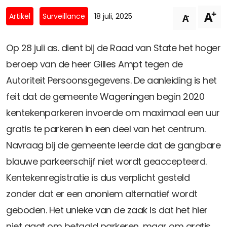
Privacy Coalitie
+
A
Nieuwsbrieven
-
Artikel
Surveillance
18 juli, 2025
A
PSD2-me-niet
Contact
SpecifiekeToestemming.nl
Op 28 juli as. dient bij de Raad van State het hoger
Privacybeleid
beroep van de heer Gilles Ampt tegen de
ANBI Status
Autoriteit Persoonsgegevens. De aanleiding is het
Playlist
feit dat de gemeente Wageningen begin 2020
kentekenparkeren invoerde om maximaal een uur
gratis te parkeren in een deel van het centrum.
Navraag bij de gemeente leerde dat de gangbare
blauwe parkeerschijf niet wordt geaccepteerd.
Kentekenregistratie is dus verplicht gesteld
zonder dat er een anoniem alternatief wordt
geboden. Het unieke van de zaak is dat het hier
niet gaat om betaald parkeren, maar om gratis