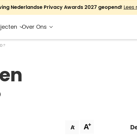
jving Nederlandse Privacy Awards 2027 geopend!
Lees
jecten
Over Ons
ND?
len
?
+
A
De
-
A