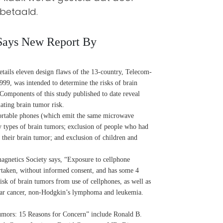
 betaald.
 Says New Report By
etails eleven design flaws of the 13-country, Telecom-
99, was intended to determine the risks of brain
. Components of this study published to date reveal
ating brain tumor risk.
portable phones (which emit the same microwave
y types of brain tumors; exclusion of people who had
f their brain tumor; and exclusion of children and
gnetics Society says, “Exposure to cellphone
ertaken, without informed consent, and has some 4
risk of brain tumors from use of cellphones, as well as
icular cancer, non-Hodgkin’s lymphoma and leukemia.
Tumors: 15 Reasons for Concern” include Ronald B.