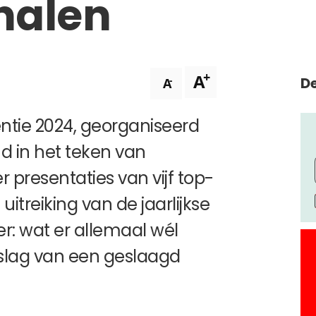
halen
+
A
De
-
A
ntie 2024, georganiseerd
nd in het teken van
er presentaties van vijf top-
uitreiking van de jaarlijkse
r: wat er allemaal wél
rslag van een geslaagd