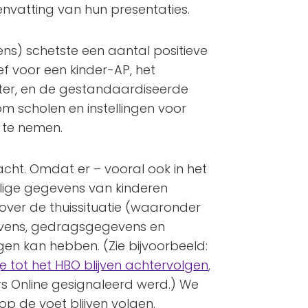
envatting van hun presentaties.
ns) schetste een aantal positieve
ef voor een kinder-AP, het
ter, en de gestandaardiseerde
 scholen en instellingen voor
 te nemen.
cht. Omdat er – vooral ook in het
elige gegevens van kinderen
ver de thuissituatie (waaronder
ens, gedragsgegevens en
gen kan hebben. (Zie bijvoorbeeld:
je tot het HBO blijven achtervolgen
,
rs Online gesignaleerd werd.) We
P op de voet blijven volgen.