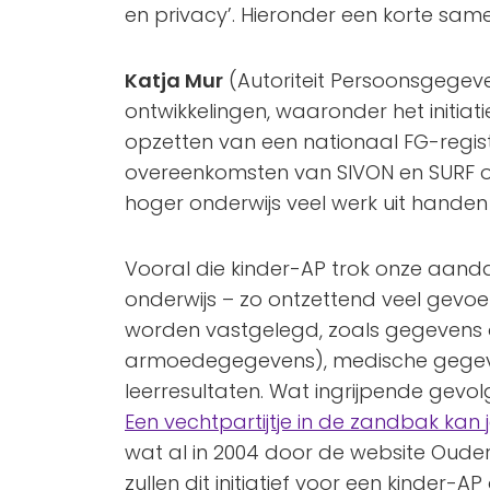
en privacy’. Hieronder een korte sam
Katja Mur
(Autoriteit Persoonsgegeve
ontwikkelingen, waaronder het initiati
opzetten van een nationaal FG-regis
overeenkomsten van SIVON en SURF om
hoger onderwijs veel werk uit handen
Vooral die kinder-AP trok onze aanda
onderwijs – zo ontzettend veel gevo
worden vastgelegd, zoals gegevens o
armoedegegevens), medische gegev
leerresultaten. Wat ingrijpende gevol
Een vechtpartijtje in de zandbak kan 
wat al in 2004 door de website Oude
zullen dit initiatief voor een kinder-A