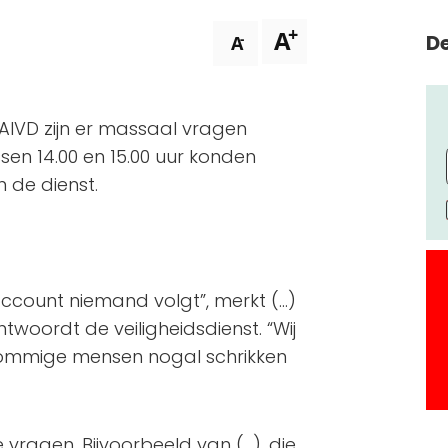
+
A
De
-
A
 AIVD zijn er massaal vragen
ssen 14.00 en 15.00 uur konden
 de dienst.
account niemand volgt”, merkt (…)
twoordt de veiligheidsdienst. “Wij
sommige mensen nogal schrikken
 vragen. Bijvoorbeeld van (…), die