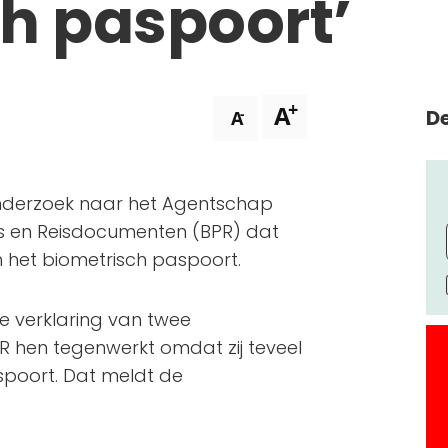
h paspoort’
+
A
De
-
A
sonderzoek naar het Agentschap
s en Reisdocumenten (BPR) dat
 het biometrisch paspoort.
de verklaring van twee
R hen tegenwerkt omdat zij teveel
spoort. Dat meldt de