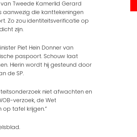
ief van Tweede Kamerlid Gerard
 aanwezig die kanttekeningen
. Zo zou identiteitsverificatie op
cht zijn.
ister Piet Hein Donner van
ische paspoort. Schouw laat
sen. Hierin wordt hij gesteund door
n de SP.
egriteitsonderzoek niet afwachten en
 WOB-verzoek, de Wet
op tafel krijgen.”
elsblad.