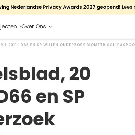
jving Nederlandse Privacy Awards 2027 geopend!
Lees
jecten
Over Ons
RIL 2011: ‘D66 EN SP WILLEN ONDERZOEK BIOMETRISCH PASPOO
lsblad, 20
 ‘D66 en SP
erzoek