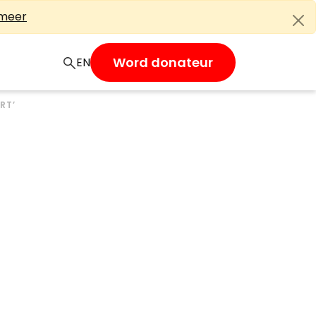
 meer
Word donateur
EN
RT’