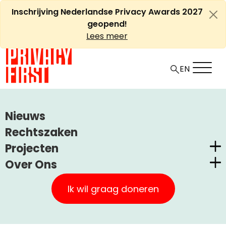
Ga
Inschrijving Nederlandse Privacy Awards 2027
naar
geopend!
de
Lees meer
inhoud
EN
HOME
ARTIKELEN
Nieuws
OPROEP VAN PRIVACY FIRST AAN TWEEDE KAMER INZAKE
Rechtszaken
EPD
Projecten
Over Ons
Oproep van Privacy First
Nederlandse Privacy Awards
Privacy First
aan Tweede Kamer inzake
Claimstichting CUIC
Ik wil graag doneren
EPD
Onze Successen
PrivacyWijzer
Kom in actie