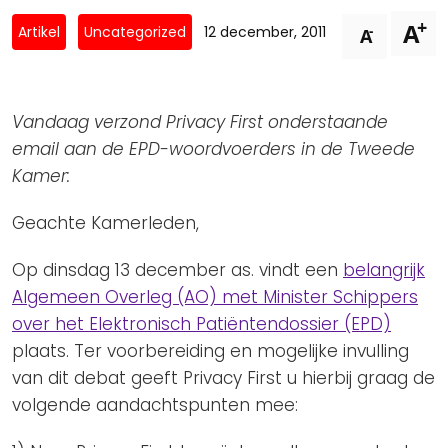
Privacy Coalitie
+
A
Nieuwsbrieven
-
Artikel
Uncategorized
12 december, 2011
A
PSD2-me-niet
Contact
SpecifiekeToestemming.nl
Privacybeleid
Vandaag verzond Privacy First onderstaande
ANBI Status
email aan de EPD-woordvoerders in de Tweede
Kamer:
Playlist
Geachte Kamerleden,
Op dinsdag 13 december as. vindt een
belangrijk
Algemeen Overleg (AO) met Minister Schippers
over het Elektronisch Patiëntendossier (EPD)
plaats. Ter voorbereiding en mogelijke invulling
van dit debat geeft Privacy First u hierbij graag de
volgende aandachtspunten mee: