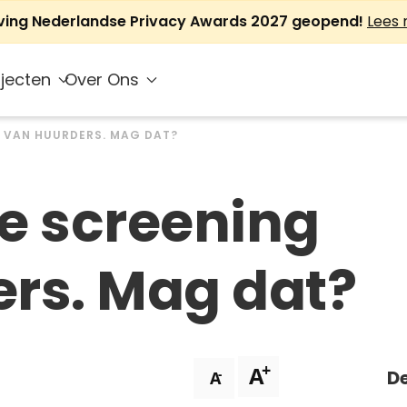
jving Nederlandse Privacy Awards 2027 geopend!
Lees
jecten
Over Ons
 VAN HUURDERS. MAG DAT?
e screening
rs. Mag dat?
+
A
De
-
A