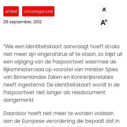
Privacy Coalitie
Nieuwsbrieven
-
A
PSD2-me-niet
Artikel
Uncategorized
Contact
+
A
SpecifiekeToestemming.nl
29 september, 2012
Privacybeleid
ANBI Status
“Wie een identiteitskaart aanvraagt hoeft straks
Playlist
niet meer zijn vingerafdruk af te staan, zo blijkt uit
een wijziging van de Paspoortwet waarmee de
Rijksministerraad op voorstel van minister Spies
van Binnenlandse Zaken en Koninkrijksrelaties
heeft ingestemd. De identiteitskaart wordt in de
Paspoortwet niet langer als reisdocument
aangemerkt.
Daardoor hoeft niet meer te worden voldaan
aan de Europese verordening die bepaalt dat in