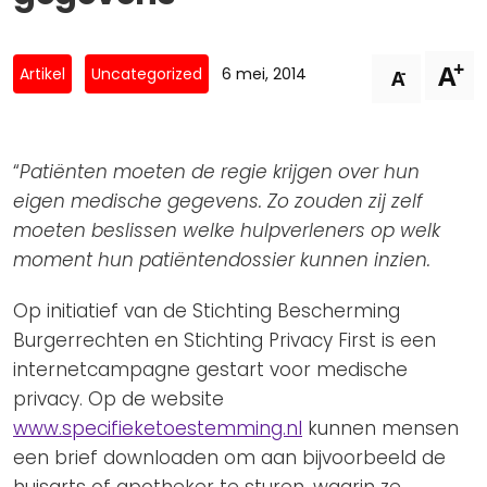
Privacy Coalitie
Nieuwsbrieven
PSD2-me-niet
+
A
Contact
-
Artikel
Uncategorized
6 mei, 2014
A
SpecifiekeToestemming.nl
Privacybeleid
ANBI Status
“
Patiënten moeten de regie krijgen over hun
eigen medische gegevens. Zo zouden zij zelf
Playlist
moeten beslissen welke hulpverleners op welk
moment hun patiëntendossier kunnen inzien.
Op initiatief van de Stichting Bescherming
Burgerrechten en Stichting Privacy First is een
internetcampagne gestart voor medische
privacy. Op de website
www.specifieketoestemming.nl
kunnen mensen
een brief downloaden om aan bijvoorbeeld de
huisarts of apotheker te sturen, waarin ze