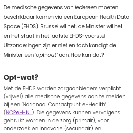
Privacy Coalitie
De medische gegevens van
iedereen
moeten
Nieuwsbrieven
PSD2-me-niet
beschikbaar komen via een European Health Data
Contact
SpecifiekeToestemming.nl
Space (EHDS). Brussel wil het, de Minister wil het
Privacybeleid
en het staat in het laatste EHDS-voorstel.
ANBI Status
Uitzonderingen zijn er niet en toch kondigt de
Minister een
‘opt-out’
aan. Hoe kan dat?
Playlist
Opt-wat?
Met de EHDS worden zorgaanbieders verplicht
(vrijwel) alle medische gegevens aan te melden
bij een ‘Nationaal Contactpunt e-Health’
(
NCPeH-NL
). Die gegevens kunnen vervolgens
gebruikt worden in de zorg (primair), voor
onderzoek en innovatie (secundair) en