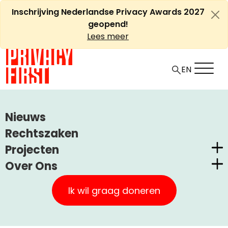
Ga
Inschrijving Nederlandse Privacy Awards 2027
naar
geopend!
de
Lees meer
inhoud
EN
HOME
ARTIKELEN
Nieuws
DE SEMANTISCHE KWAKZALVERIJ VAN KUIPERS
Rechtszaken
Projecten
De semantische
Over Ons
kwakzalverij van Kuipers
Nederlandse Privacy Awards
Privacy First
Claimstichting CUIC
Ik wil graag doneren
Onze Successen
+
A
PrivacyWijzer
-
Artikel
Medisch
11 december, 2023
A
Kom in actie