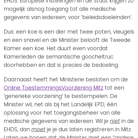
EHDS. Europese instellingen en de Staat krijgen zo
mogelijk alsnog toegang tot alle medische
gegevens van iedereen, voor ‘beleidsdoeleinden’.
Dus: een koe is een dier met twee poten, vleugels
en een snavel en de Minister belooft de Tweede
Kamer een koe. Het duurt even voordat
Kamerleden de semantische goocheltruc
doorhebben en dat is precies de bedoeling.
Daarnaast heeft het Ministerie besloten om de
Online ToestemmingsVoorziening Mitz
tot een
‘generieke voorziening’ te bestempelen. De
Minister wil, net als bij het Landelijk EPD, één
oplossing voor het toegangsbeheer van alle
medische gegevens van iedereen. Wil je
niet
in de
EHDS, dan
moet
je je dus laten registreren in Mitz.
Laten we hopen dat de Minister met een “andere