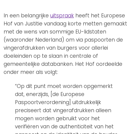
Privacy Coalitie
Nieuwsbrieven
PSD2-me-niet
In een belangrijke
uitspraak
heeft het Europese
Contact
SpecifiekeToestemming.nl
Hof van Justitie vandaag korte metten gemaakt
met de wens van sommige EU-lidstaten
Privacybeleid
(waaronder Nederland) om via paspoorten de
ANBI Status
vingerafdrukken van burgers voor allerlei
Playlist
doeleinden op te slaan in centrale of
gemeentelijke databanken. Het Hof oordeelde
onder meer als volgt:
“Op dit punt moet worden opgemerkt
dat, enerzijds, [de Europese
Paspoortverordening] uitdrukkelijk
preciseert dat vingerafdrukken alleen
mogen worden gebruikt voor het
verifiëren van de authenticiteit van het