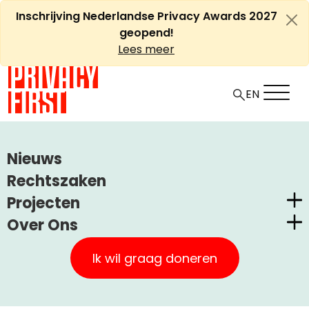
Ga
Inschrijving Nederlandse Privacy Awards 2027
naar
geopend!
de
Lees meer
inhoud
EN
HOME
ARTIKELEN
Nieuws
EU HOF VERBIEDT CENTRALE OPSLAG VINGERAFDRUKKEN
Rechtszaken
Projecten
EU Hof verbiedt centrale
Over Ons
opslag vingerafdrukken
Nederlandse Privacy Awards
Privacy First
Claimstichting CUIC
Ik wil graag doneren
Onze Successen
+
A
PrivacyWijzer
-
Artikel
Uncategorized
17 oktober, 2013
A
Kom in actie