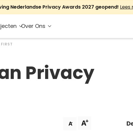
jving Nederlandse Privacy Awards 2027 geopend!
Lees
jecten
Over Ons
 FIRST
van Privacy
+
A
De
-
A