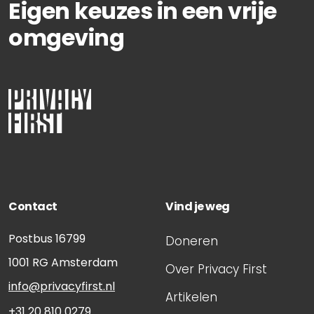
Eigen keuzes in een vrije
29 november, 2010
omgeving
Pleitnota van Privacy First
Contact
Vind je weg
Postbus 16799
Doneren
1001 RG
Amsterdam
Over Privacy First
info@privacyfirst.nl
Artikelen
+31 20 810 0279