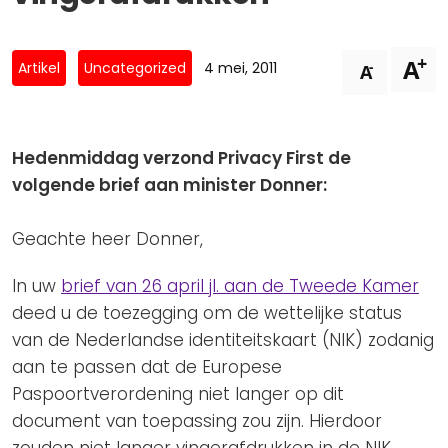
Privacy Coalitie
Nieuwsbrieven
PSD2-me-niet
+
A
Contact
-
Artikel
Uncategorized
4 mei, 2011
A
SpecifiekeToestemming.nl
Privacybeleid
ANBI Status
Hedenmiddag verzond Privacy First de
volgende brief aan minister Donner:
Playlist
Geachte heer Donner,
In uw
brief van 26 april jl. aan de Tweede Kamer
deed u de toezegging om de wettelijke status
van de Nederlandse identiteitskaart (NIK) zodanig
aan te passen dat de Europese
Paspoortverordening niet langer op dit
document van toepassing zou zijn. Hierdoor
zouden niet langer vingerafdrukken in de NIK