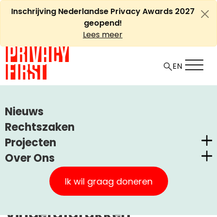
Ga
Inschrijving Nederlandse Privacy Awards 2027
naar
geopend!
de
Lees meer
inhoud
EN
HOME
ARTIKELEN
Nieuws
PRIVACY FIRST EIST ONMIDDELLIJKE INVOERING VAN
Rechtszaken
IDENTITEITSKAART ZONDER VINGERAFDRUKKEN
Projecten
Over Ons
Privacy First eist
Nederlandse Privacy Awards
Privacy First
onmiddellijke invoering van
Claimstichting CUIC
Ik wil graag doneren
identiteitskaart zonder
Onze Successen
PrivacyWijzer
vingerafdrukken
Kom in actie