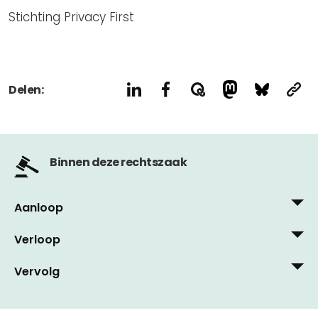
Stichting Privacy First
Delen:
Binnen deze rechtszaak
Aanloop
Verloop
9 juni, 2011
Vrij Nederland, 4 juni 2011: ‘Hoe een slecht
Vervolg
28 mei, 2015
paspoort er toch kwam’
Hoge Raad schuift Paspoortproces door naar
25 mei, 2016