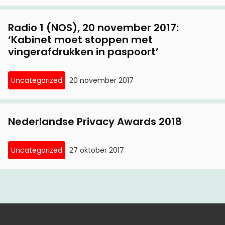
12 oktober, 2011
Wob-procedure over de Paspoortwet: wat
Radio 1 (NOS), 20 november 2017:
‘Kabinet moet stoppen met
Privacy First inmiddels boven water kreeg
vingerafdrukken in paspoort’
4 mei, 2011
Privacy First eist onmiddellijke invoering van
Uncategorized
20 november 2017
identiteitskaart zonder vingerafdrukken
16 februari, 2011
Nederlandse Privacy Awards 2018
Privacy First in hoger beroep
Uncategorized
27 oktober 2017
3 februari, 2011
Rechtbank vermijdt oordeel over Paspoortwet
29 november, 2010
Haagse impressies van het Paspoortproces