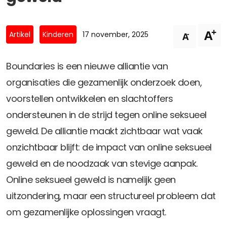
Privacy Coalitie
Nieuwsbrieven
PSD2-me-niet
+
A
Contact
-
Artikel
Kinderen
17 november, 2025
A
SpecifiekeToestemming.nl
Privacybeleid
Boundaries is een nieuwe alliantie van
ANBI Status
organisaties die gezamenlijk onderzoek doen,
Playlist
voorstellen ontwikkelen en slachtoffers
ondersteunen in de strijd tegen online seksueel
geweld. De alliantie maakt zichtbaar wat vaak
onzichtbaar blijft: de impact van online seksueel
geweld en de noodzaak van stevige aanpak.
Online seksueel geweld is namelijk geen
uitzondering, maar een structureel probleem dat
om gezamenlijke oplossingen vraagt.