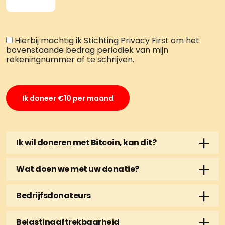
Hierbij machtig ik Stichting Privacy First om het
bovenstaande bedrag periodiek van mijn
rekeningnummer af te schrijven.
Ik wil doneren met Bitcoin, kan dit?
Doneren met Bitcoin is zeker mogelijk.
Wat doen we met uw donatie?
Doneren via het Lightning Network
Met uw steun helpt u een klein team van
(aanbevolen) kan op
deze pagina
. U kunt
Bedrijfsdonateurs
hardwerkende mensen die vol overgave de
ook doneren door Bitcoin te sturen naar het
Als uw organisatie
eigen keuzes in een vrije
autonomie en privacy van iedere
volgende Bitcoin-adres:
Belastingaftrekbaarheid