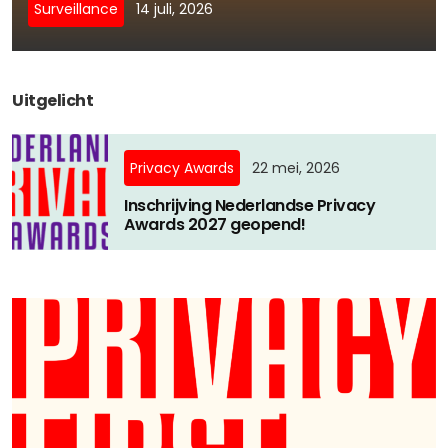
Privacy Coalitie
Surveillance
14 juli, 2026
Nieuwsbrieven
PSD2-me-niet
Contact
SpecifiekeToestemming.nl
Uitgelicht
Privacybeleid
ANBI Status
Privacy Awards
22 mei, 2026
Playlist
Inschrijving Nederlandse Privacy
Awards 2027 geopend!