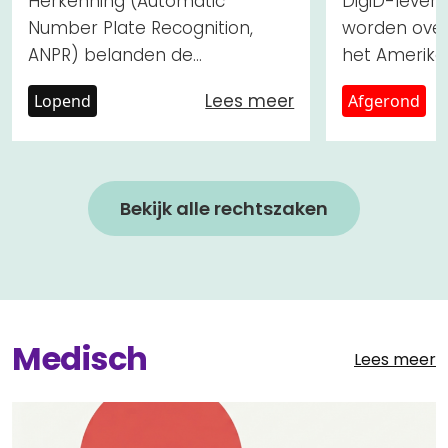
Herkenning (Automatic
DigiD-levera
Number Plate Recognition,
worden ove
ANPR) belanden de
het Amerika
reisbewegingen van miljoenen
Kyndryl. Ond
Lees meer
Lopend
Afgerond
automobilisten continu 4...
Bekijk alle rechtszaken
Medisch
Lees meer