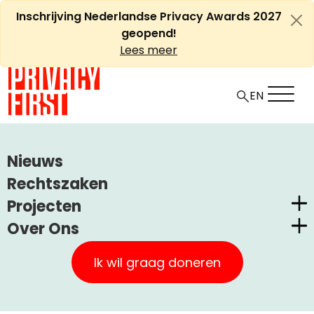
Ga
Inschrijving Nederlandse Privacy Awards 2027
naar
geopend!
de
Lees meer
inhoud
EN
HOME
ARTIKELEN
Nieuws
VOLKSKRANT, 1 MEI 2015: ‘ZONDER BEWAARPLICHT GEEN
Rechtszaken
BEWIJS’
Projecten
Over Ons
Volkskrant, 1 mei 2015:
Nederlandse Privacy Awards
Privacy First
‘Zonder bewaarplicht geen
Claimstichting CUIC
Ik wil graag doneren
bewijs’
Onze Successen
PrivacyWijzer
Kom in actie