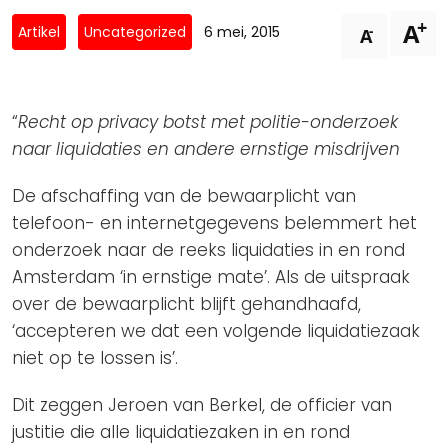
Privacy Coalitie
+
A
Nieuwsbrieven
-
Artikel
Uncategorized
6 mei, 2015
A
PSD2-me-niet
Contact
SpecifiekeToestemming.nl
Privacybeleid
“
Recht op privacy botst met politie-onderzoek
ANBI Status
naar liquidaties en andere ernstige misdrijven
Playlist
De afschaffing van de bewaarplicht van
telefoon- en internetgegevens belemmert het
onderzoek naar de reeks liquidaties in en rond
Amsterdam ‘in ernstige mate’. Als de uitspraak
over de bewaarplicht blijft gehandhaafd,
‘accepteren we dat een volgende liquidatiezaak
niet op te lossen is’.
Dit zeggen Jeroen van Berkel, de officier van
justitie die alle liquidatiezaken in en rond