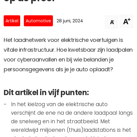
Privacy Coalitie
Nieuwsbrieven
PSD2-me-niet
+
A
Contact
-
Artikel
Automotive
28 juni, 2024
A
SpecifiekeToestemming.nl
Privacybeleid
Het laadnetwerk voor elektrische voertuigen is
ANBI Status
vitale infrastructuur. Hoe kwetsbaar zijn laadpalen
Playlist
voor cyberaanvallen en bij wie belanden je
persoonsgegevens als je je auto oplaadt?
Dit artikel in vijf punten:
In het kielzog van de elektrische auto
verschijnt de ene na de andere laadpaal langs
de snelweg en in het straatbeeld. Met
wereldwijd miljoenen (thuis)laadstations is het