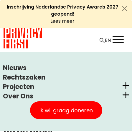
Ga
Inschrijving Nederlandse Privacy Awards 2027
naar
geopend!
de
Lees meer
inhoud
EN
HOME
ARTIKELEN
Nieuws
LAADINFRASTRUCTUUR STELT BESCHERMING
Rechtszaken
ELEKTRICITEITSNET EN PRIVACY OP DE PROEF
Projecten
Over Ons
Laadinfrastructuur stelt
Nederlandse Privacy Awards
Privacy First
bescherming
Claimstichting CUIC
Ik wil graag doneren
elektriciteitsnet en privacy
Onze Successen
PrivacyWijzer
op de proef
Kom in actie