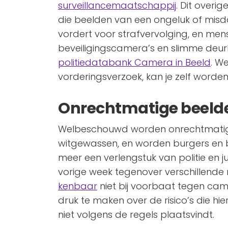
surveillancemaatschappij
. Dit overig
die beelden van een ongeluk of mi
vordert voor strafvervolging, en me
beveiligingscamera’s en slimme deur
politiedatabank Camera in Beeld
. W
vorderingsverzoek, kan je zelf worden
Onrechtmatige beelde
Welbeschouwd worden onrechtmatig 
witgewassen, en worden burgers en be
meer een verlengstuk van politie en jus
vorige week tegenover verschillende 
kenbaar
niet bij voorbaat tegen came
druk te maken over de risico’s die hie
niet volgens de regels plaatsvindt.