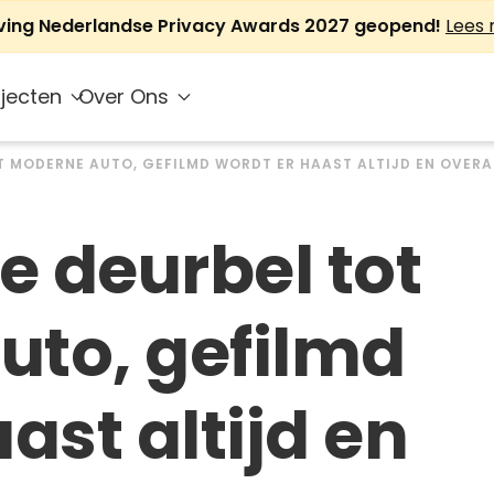
jving Nederlandse Privacy Awards 2027 geopend!
Lees
jecten
Over Ons
T MODERNE AUTO, GEFILMD WORDT ER HAAST ALTIJD EN OVERA
 deurbel tot
uto, gefilmd
ast altijd en