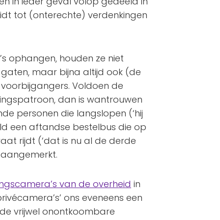
n in ieder geval volop gedeeld in
dt tot (onterechte) verdenkingen
s ophangen, houden ze niet
aten, maar bijna altijd ook (de
 voorbijgangers. Voldoen de
tingspatroon, dan is wantrouwen
nde personen die langslopen (‘hij
ld een aftandse bestelbus die op
aat rijdt (‘dat is nu al de derde
t aangemerkt.
gingscamera’s van de overheid
in
privécamera’s’ ons eveneens een
n de vrijwel onontkoombare