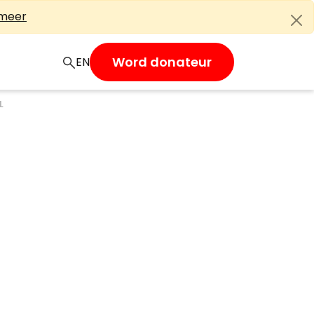
 meer
Word donateur
EN
L