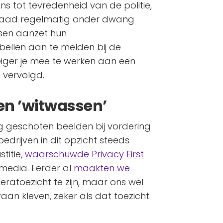
ens tot tevredenheid van de politie,
sdaad regelmatig onder dwang
nsen aanzet hun
bellen aan te melden bij de
eiger je mee te werken aan een
 vervolgd.
n ’witwassen’
geschoten beelden bij vordering
drijven in dit opzicht steeds
titie,
waarschuwde Privacy First
media. Eerder al
maakten we
ratoezicht te zijn, maar ons wel
raan kleven, zeker als dat toezicht