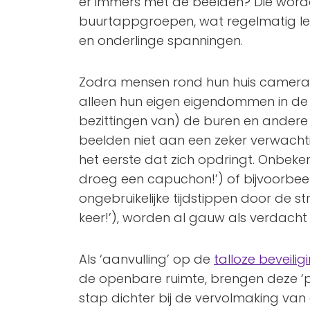
er immers met de beelden? Die worde
buurtappgroepen, wat regelmatig lei
en onderlinge spanningen.
Zodra mensen rond hun huis camera’
alleen hun eigen eigendommen in de g
bezittingen van) de buren en andere
beelden niet aan een zeker verwach
het eerste dat zich opdringt. Onbeke
droeg een capuchon!’) of bijvoorbee
ongebruikelijke tijdstippen door de str
keer!’), worden al gauw als verdach
Als ‘aanvulling’ op de
talloze beveili
de openbare ruimte, brengen deze ‘
stap dichter bij de vervolmaking va