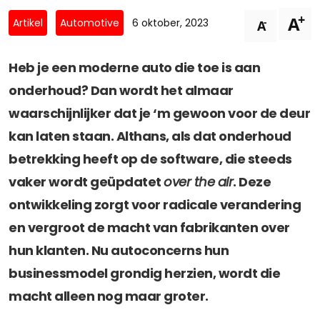
Privacy Coalitie
+
A
Nieuwsbrieven
-
Artikel
Automotive
6 oktober, 2023
A
PSD2-me-niet
Contact
SpecifiekeToestemming.nl
Heb je een moderne auto die toe is aan
Privacybeleid
onderhoud? Dan wordt het almaar
ANBI Status
waarschijnlijker dat je ‘m gewoon voor de deur
Playlist
kan laten staan. Althans, als dat onderhoud
betrekking heeft op de software, die steeds
vaker wordt geüpdatet
over the air
. Deze
ontwikkeling zorgt voor radicale verandering
en vergroot de macht van fabrikanten over
hun klanten.
Nu autoconcerns hun
businessmodel grondig herzien, wordt die
macht alleen nog maar groter.