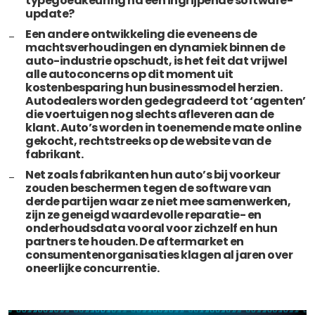
typegoedkeuring na een ingrijpende software-
update?
Een andere ontwikkeling die eveneens de
machtsverhoudingen en dynamiek binnen de
auto-industrie opschudt, is het feit dat vrijwel
alle autoconcerns op dit moment uit
kostenbesparing hun businessmodel herzien.
Autodealers worden gedegradeerd tot ‘agenten’
die voertuigen nog slechts afleveren aan de
klant. Auto’s worden in toenemende mate online
gekocht, rechtstreeks op de website van de
fabrikant.
Net zoals fabrikanten hun auto’s bij voorkeur
zouden beschermen tegen de software van
derde partijen waar ze niet mee samenwerken,
zijn ze geneigd waardevolle reparatie- en
onderhoudsdata vooral voor zichzelf en hun
partners te houden. De aftermarket en
consumentenorganisaties klagen al jaren over
oneerlijke concurrentie.