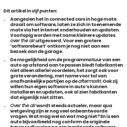
Dit artikel in vijf punten:
Aangezien het in connected cars in hoge mate
draait om software, laten ze zich in toenemende
mate via het internet onderhouden en updaten.
Voorlopig worden met name kleinere updates
over the air
uitgevoerd. Voor een grotere
‘softwarebeurt’ ontkom je nog niet aan een
bezoek aan de garage.
De mogelijkheid om de programmatuur van een
auto op afstand aan te passen biedt fabrikanten
niet alleen allerlei voordelen, het zorgt ook voor
grote verandering, met name voor tal van
onafhankelijke partijen op de
aftermarkt
. Ook zij
willen hun eigen software in auto’s kunnen
installeren en updaten, ook al zien fabrikanten
dat eigenlijk niet zitten.
Over the air
wordt steeds actueler, maar qua
wetgeving zijn er nog veel onbeantwoorde
vragen. Wat mag wel en wat mag niet? En is een
auto bijvoorbeeld nog conform de originele