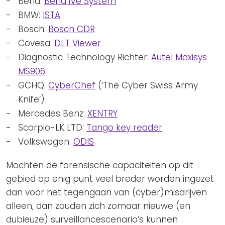
Berla:
Berla iVe System
BMW:
ISTA
Bosch:
Bosch CDR
Covesa:
DLT Viewer
Diagnostic Technology Richter:
Autel Maxisys
MS906
GCHQ:
CyberChef
(‘The Cyber Swiss Army
Knife’)
Mercedes Benz:
XENTRY
Scorpio-LK LTD:
Tango key reader
Volkswagen:
ODIS
Mochten de forensische capaciteiten op dit
gebied op enig punt veel breder worden ingezet
dan voor het tegengaan van (cyber)misdrijven
alleen, dan zouden zich zomaar nieuwe (en
dubieuze) surveillancescenario’s kunnen