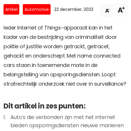
Privacy Coalitie
+
A
Nieuwsbrieven
-
Artikel
Automotive
22 december, 2023
A
PSD2-me-niet
Contact
SpecifiekeToestemming.nl
Ieder Internet of Things-apparaat kan in het
Privacybeleid
kader van de bestrijding van criminaliteit door
ANBI Status
politie of justitie worden getrackt, getracet,
Playlist
gehackt en onderschept. Met name connected
cars staan in toenemende mate in de
belangstelling van opsporingsdiensten. Loopt
strafrechtelijk onderzoek niet over in surveillance?
Dit artikel in zes punten:
Auto’s die verbonden zijn met het internet
bieden opsporingsdiensten nieuwe manieren