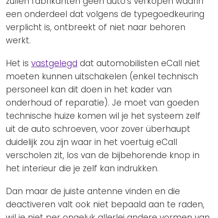
zullen fabrikanten geen auto’s verkopen waarin
een onderdeel dat volgens de typegoedkeuring
verplicht is, ontbreekt of niet naar behoren
werkt.
Het is
vastgelegd
dat automobilisten eCall niet
moeten kunnen uitschakelen (enkel technisch
personeel kan dit doen in het kader van
onderhoud of reparatie). Je moet van goeden
technische huize komen wil je het systeem zelf
uit de auto schroeven, voor zover überhaupt
duidelijk zou zijn waar in het voertuig eCall
verscholen zit, los van de bijbehorende knop in
het interieur die je zelf kan indrukken.
Dan maar de juiste antenne vinden en die
deactiveren valt ook niet bepaald aan te raden,
wil je niet per ongeluk allerlei andere vormen van