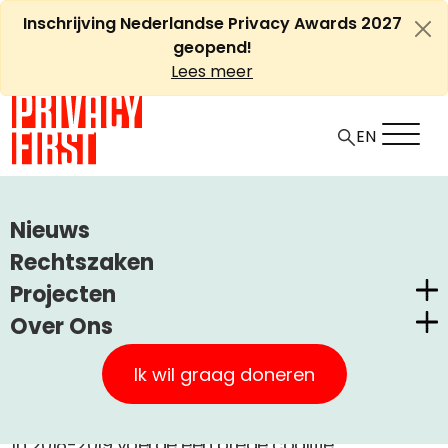
Ga
Inschrijving Nederlandse Privacy Awards 2027
naar
geopend!
de
Lees meer
inhoud
EN
HOME
RECHTSZAKEN
SYRI RISICOPROFILERING
Nieuws
SyRI risicoprofilering
Rechtszaken
Projecten
Over Ons
Nederlandse Privacy Awards
-
A
Rechtszaak
Surveillance
Afgerond
Privacy First
Claimstichting CUIC
Ik wil graag doneren
+
A
20 februari, 2023
Onze Successen
PrivacyWijzer
Kom in actie
In 2018-2019 voerde een brede coalitie