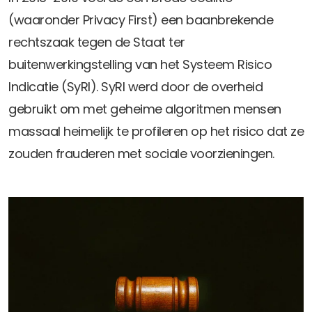
Privacy Coalitie
(waaronder Privacy First) een baanbrekende
Nieuwsbrieven
PSD2-me-niet
rechtszaak tegen de Staat ter
Contact
SpecifiekeToestemming.nl
buitenwerkingstelling van het Systeem Risico
Privacybeleid
Indicatie (SyRI). SyRI werd door de overheid
ANBI Status
gebruikt om met geheime algoritmen mensen
Playlist
massaal heimelijk te profileren op het risico dat ze
zouden frauderen met sociale voorzieningen.